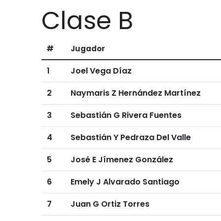
Clase B
#
Jugador
1
Joel Vega Díaz
2
Naymaris Z Hernández Martínez
3
Sebastián G Rivera Fuentes
4
Sebastián Y Pedraza Del Valle
5
José E Jímenez González
6
Emely J Alvarado Santiago
7
Juan G Ortiz Torres