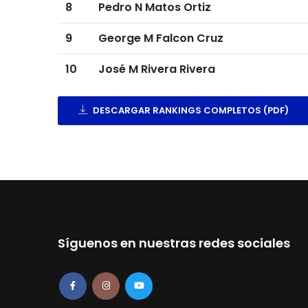
8
Pedro N Matos Ortiz
9
George M Falcon Cruz
10
José M Rivera Rivera
DESCARGAR RANKINGS COMPLETOS (PDF)
Síguenos en nuestras redes sociales