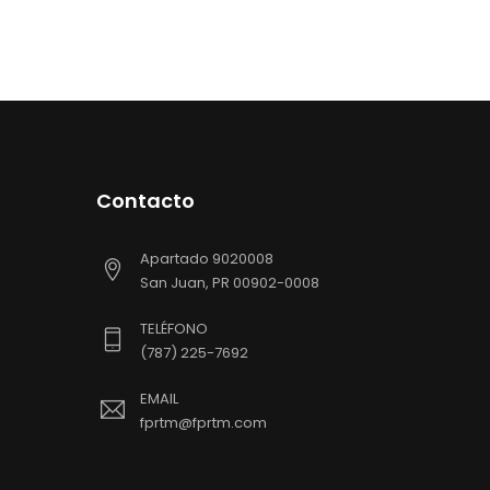
Contacto
Apartado 9020008
San Juan, PR 00902-0008
TELÉFONO
(787) 225-7692
EMAIL
fprtm@fprtm.com