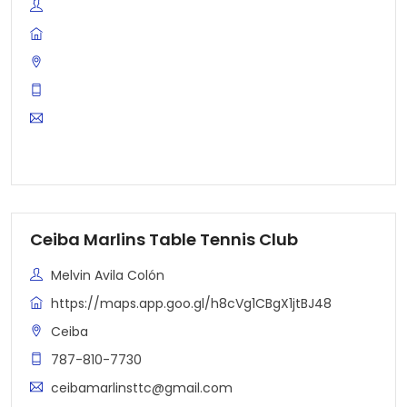
Ceiba Marlins Table Tennis Club
Melvin Avila Colón
https://maps.app.goo.gl/h8cVg1CBgX1jtBJ48
Ceiba
787-810-7730
ceibamarlinsttc@gmail.com