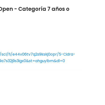
Open - Categoría 7 años o
scl/fi/e44v06tv7q2s9kskj0opr/5-Cidra-
09a7s32j9s3igx0&st=ahguylbm&dl=0