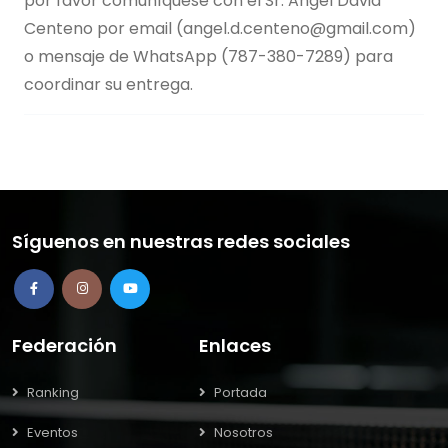
por favor comuníquese con el Sr. Angel David
Centeno por email (
angel.d.centeno@gmail.com
)
o mensaje de WhatsApp (787-380-7289) para
coordinar su entrega.
Síguenos en nuestras redes sociales
Federación
Enlaces
Ranking
Portada
Eventos
Nosotros