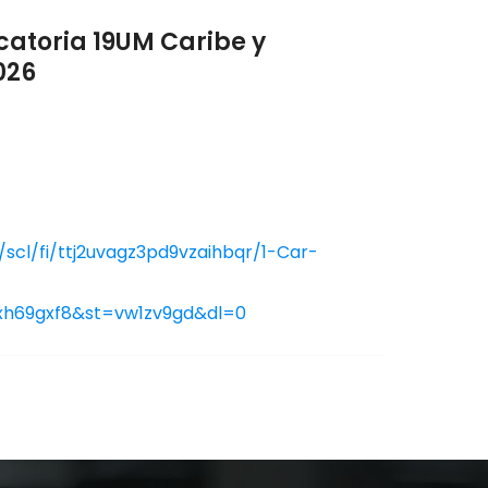
catoria 19UM Caribe y
026
scl/fi/ttj2uvagz3pd9vzaihbqr/1-Car-
xh69gxf8&st=vw1zv9gd&dl=0