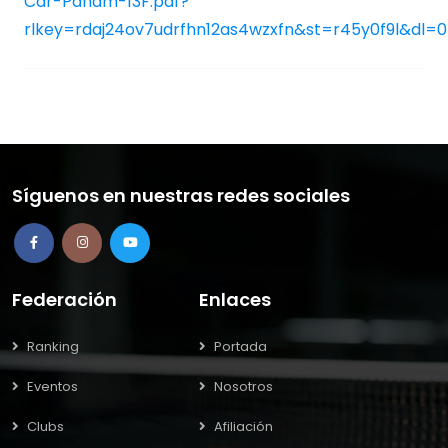
Car-Panam-13F.pdf?
rlkey=rdaj24ov7udrfhn12as4wzxfn&st=r45y0f9l&dl=0
Síguenos en nuestras redes sociales
Federación
Enlaces
Ranking
Portada
Eventos
Nosotros
Clubs
Afiliación