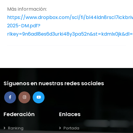
Más información:
https://www.dropbox.com/scl/fi/bl44ldn8rscl7ickbr
2025-DM.pdf?
rlkey=9n6adl8es6d3urki48y3pa52n&st=kdmlx0jk&dl
Síguenos en nuestras redes sociales
Federación
Enlaces
Ranking
Portada