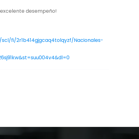
su excelente desempeño!
scl/fi/2r1b414gjgcaq4tolqyzf/Nacionales-
26sj91kw&st=suu004v4&dl=0