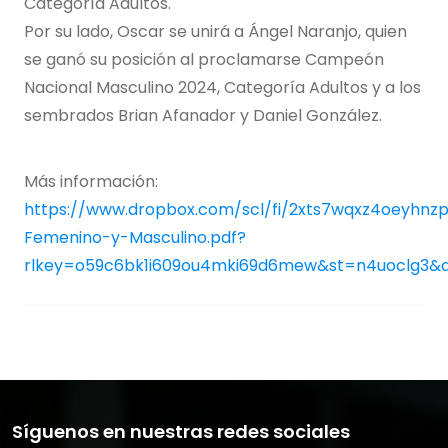
Categoría Adultos.
Por su lado, Oscar se unirá a Ángel Naranjo, quien
se ganó su posición al proclamarse Campeón
Nacional Masculino 2024, Categoría Adultos y a los
sembrados Brian Afanador y Daniel González.
Más información:
https://www.dropbox.com/scl/fi/2xts7wqxz4oeyhnzpi
Femenino-y-Masculino.pdf?
rlkey=o59c6bk1i609ou4mki69d6mew&st=n4uoclg3&
Síguenos en nuestras redes sociales