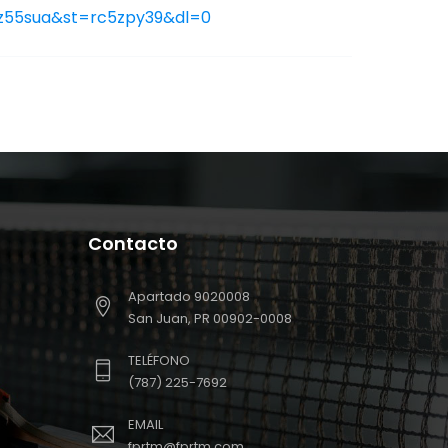
xz55sua&st=rc5zpy39&dl=0
Contacto
Apartado 9020008
San Juan, PR 00902-0008
TELÉFONO
(787) 225-7692
EMAIL
fprtm@fprtm.com