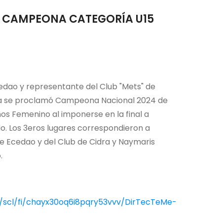
A CAMPEONA CATEGORÍA U15
cedao y representante del Club "Mets" de
la se proclamó Campeona Nacional 2024 de
os Femenino al imponerse en la final a
o. Los 3eros lugares correspondieron a
de Ecedao y del Club de Cidra y Naymaris
.
/scl/fi/chayx30oq6i8pqry53vvv/DirTecTeMe-