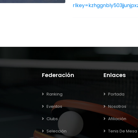
rlkey=kzhggnbly503jjunjp
Federación
Enlaces
Ranking
Portada
Eventos
Nosotros
Clubs
Afiliación
Selección
Tenis De Mesa