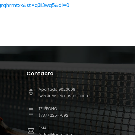
rqhrmtxx&st=q3ii3wq5&dl=0
Contacto
Apartado 9020008
San Juan, PR 00902-0008
TELÉFONO
(787) 225-7692
EMAIL
fprtm@fprtm.com