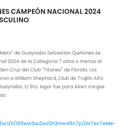
NES CAMPEÓN NACIONAL 2024
ASCULINO
 "Mets" de Guaynabo Sebastián Quiñones se
l 2024 de la Categoría 7 años o menos al
den Cruz del Club "Titanes" de Florida. Los
on a William Shephard, Club de Trujillo Alto
Guaynabo. El 5to. lugar fue para Akeri Vargas
ao.
m/scl/fi/015ww3uu2wz0h3mw48n7p/DirTecTeMe-