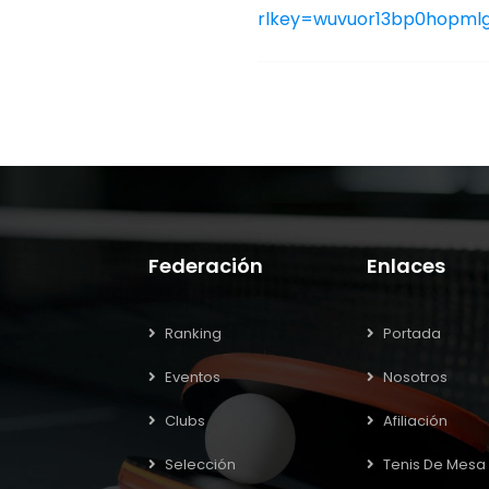
rlkey=wuvuor13bp0hopmlg
Federación
Enlaces
Ranking
Portada
Eventos
Nosotros
Clubs
Afiliación
Selección
Tenis De Mesa