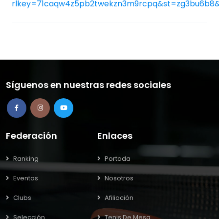
rlkey=71caqw4z5pb2twekzn3m9rcpq&st=zg3bu6b8
Síguenos en nuestras redes sociales
Federación
Enlaces
Ranking
Portada
Eventos
Nosotros
Clubs
Afiliación
Selección
Tenis De Mesa