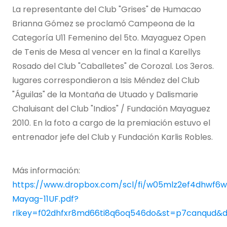
La representante del Club "Grises" de Humacao
Brianna Gómez se proclamó Campeona de la
Categoría U11 Femenino del 5to. Mayaguez Open
de Tenis de Mesa al vencer en la final a Karellys
Rosado del Club "Caballetes" de Corozal. Los 3eros.
lugares correspondieron a Isis Méndez del Club
"Águilas" de la Montaña de Utuado y Dalismarie
Chaluisant del Club "Indios" / Fundación Mayaguez
2010. En la foto a cargo de la premiación estuvo el
entrenador jefe del Club y Fundación Karlis Robles.
Más información:
https://www.dropbox.com/scl/fi/w05mlz2ef4dhwf6
Mayag-11UF.pdf?
rlkey=f02dhfxr8md66ti8q6oq546do&st=p7canqud&d