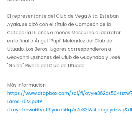
El representante del Club de Vega Alta, Esteban
Ayala, se alzó con el título de Campeón de la
Categoría 15 años o menos Masculino al derrotar
en la final a Ángel "Pupi" Meléndez del Club de
Utuado. Los 3eros. lugares correspondieron a
Geovanni Quiñones del Club de Guaynabo y José
"Goldo" Rivera del Club de Utuado.
Más información:
https://www.dropbox.com/scl/fi/oyyie362ds504fst
Lares-15M.pdf?
rlkey=bhwa6fvbf19yun7s6q7x7c331&st=bgoydzwq&d