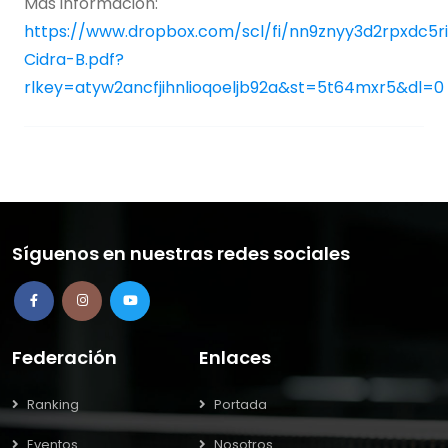
Más información:
https://www.dropbox.com/scl/fi/nn9znyy3d2rpxdc5r
Cidra-B.pdf?
rlkey=atyw2ancfjihnlioqoeljb92a&st=5t64mxr5&dl=0
Síguenos en nuestras redes sociales
Federación
Enlaces
Ranking
Portada
Eventos
Nosotros